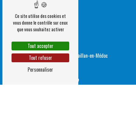
Ce site utilise des cookies et
vous donne le contrôle sur ceux
que vous souhaitez activer
Tout accepter
Adresse
1 Rue de Layauga
33340 Gaillan-en-Médoc
Tout refuser
Personnaliser
Téléphone
05 56 41 05 91